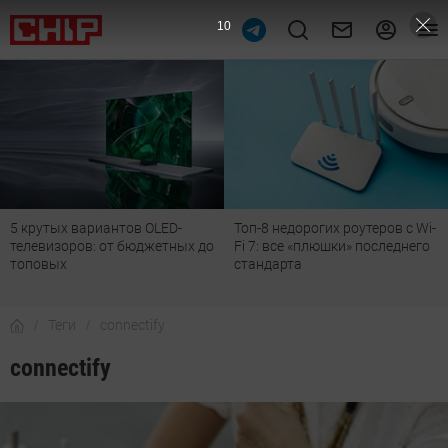
10
Топ-8 недорогих роутеров с Wi-
Подпишись на наш канал в
Fi 7: все «плюшки» последнего
мессенджере МАХ
стандарта
Теги
connectify
connectify