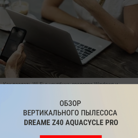
Как раздать Wi-Fi с ноутбука: средства Windows и
сторонний софт
1
Читайте нас
в социальных
сетях