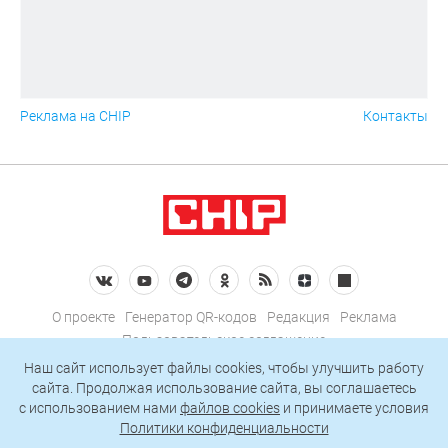
Реклама на CHIP
Контакты
О проекте
Генератор QR-кодов
Редакция
Реклама
Пользовательское соглашение
Политика конфиденциальности
Наш сайт использует файлы cookies, чтобы улучшить работу
сайта. Продолжая использование сайта, вы соглашаетесь
Подписаться на рассылку
c использованием нами
файлов cookies
и принимаете условия
Политики конфиденциальности