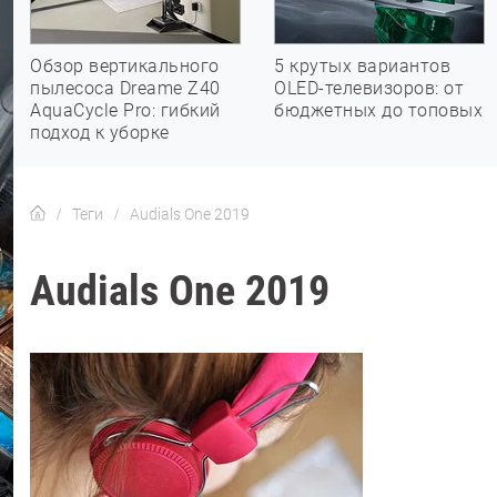
Обзор вертикального
5 крутых вариантов
пылесоса Dreame Z40
OLED-телевизоров: от
AquaCycle Pro: гибкий
бюджетных до топовых
подход к уборке
Теги
Audials One 2019
Audials One 2019