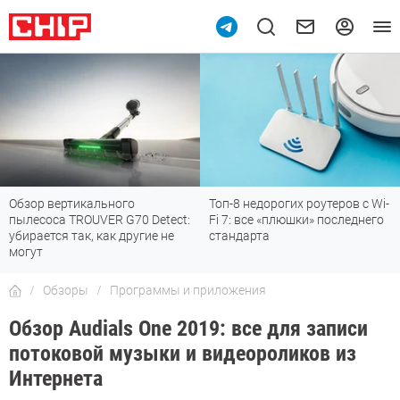
Топ-8 недорогих роутеров с Wi-
7 мессенджеров, которые
Fi 7: все «плюшки» последнего
отлично работают в России
стандарта
Обзоры
Программы и приложения
Обзор Audials One 2019: все для записи
потоковой музыки и видеороликов из
Интернета