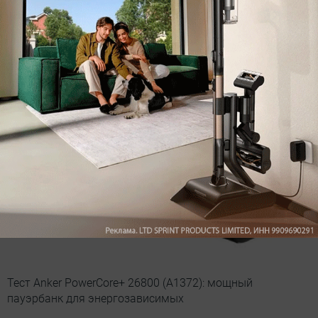
Тест Anker PowerCore+ mini: маленькая, легкая
запасная «батарейка»
Тест Anker PowerCore+ 26800 (A1372): мощный
пауэрбанк для энергозависимых