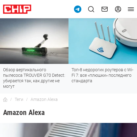
Обзор вертикального
Топ-8 недорогих роутеров с Wi-
пылесоса TROUVER G70 Detect:
Fi 7: все «плюшки» последнего
убирается так, как другие не
стандарта
могут
Теги
Amazon Alexa
Amazon Alexa