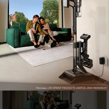
Комментарии
Написать
Мы знаем, вам есть что сказать!
Войдите
Зарегистрируйтесь
или
, чтобы
оставить комментарий
Рекомендуем