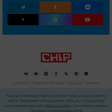
О проекте
Генератор QR-кодов
Редакция
Реклама
Пользовательское соглашение
Политика конфиденциальности
Наш сайт использует файлы cookies, чтобы улучшить работу
сайта. Продолжая использование сайта, вы соглашаетесь
Подписаться на рассылку
c использованием нами
файлов cookies
и принимаете условия
Политики конфиденциальности