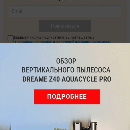
Подписаться
Нажимая кнопку подписаться, вы соглашаетесь
с
Правилами рассылок
и
Политикой конфиденциальности
Читайте нас в соц. сетях
Telegram
Одноклассники
ВКонтакте
Дзен
Max
YouTube