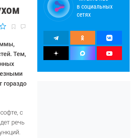
в социальных
ухом
сетях
аммы,
ей. Тем,
енных
рьезными
т гораздо
софте, с
дет речь
ункций.