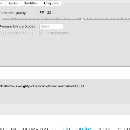
нвертирования видео —
Handbrake
— делает став