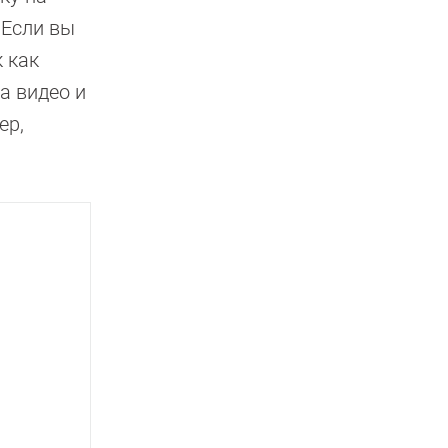
 Если вы
 как
а видео и
ер,