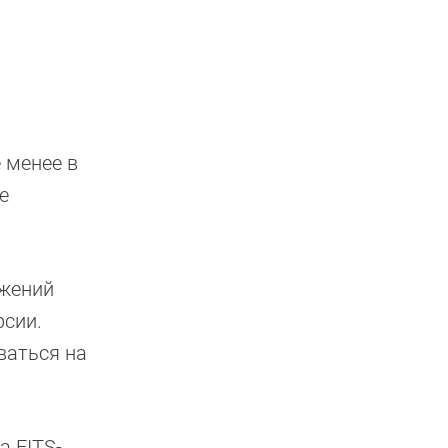
 менее в
е
ажений
рсии.
ваться на
а FITS-