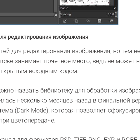
для редактирования изображения
тей для редактирования изображения, но тем не
тоже занимает почетное место, ведь не может н
 открытым исходным кодом.
но назвать библиотеку для обработки изобр
явилась несколько месяцев назад в финальной ве
тема (Dark Mode), которая позволяет сфокусиро
при цветопередаче.
анал для форматов PSD, TIFF, PNG, EXR и RGBE, 