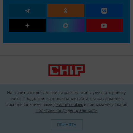
Наш сайт использует файлы cookies, чтобы улучшить работу
сайта. Продолжая использование сайта, вы соглашаетесь
О проекте
Генератор QR-кодов
Редакция
Реклама
c использованием нами
файлов cookies
и принимаете условия
Пользовательское соглашение
Политики конфиденциальности
Политика конфиденциальности
ПРИНЯТЬ
Подписаться на рассылку