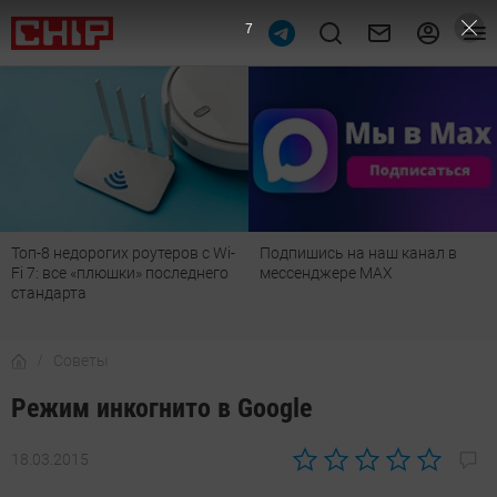
5
Подпишись на наш канал в
Рейтинг телевизоров 2026:
мессенджере МАХ
лучшие модели для гостиной,
детской, дачи и кухни
Советы
Режим инкогнито в Google
18.03.2015
Автор:
Роман