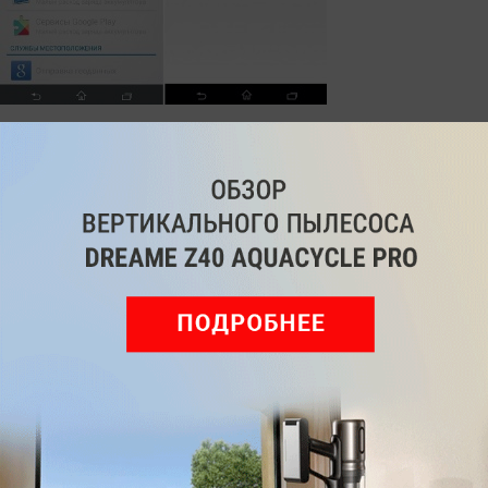
3. Деактивация рекламы и загрузки данных
В приложении
«Настройки Google»
нажмите на
«Реклама»
и установите галочку в пункте
«Отключить показ рекламы».
Кроме этого не
повредит сбрасывать ваш рекламный
идентификатор ID с помощью расположенного
ниже пункта меню. Чтобы воспрепятствовать
загрузке с вашего мобильного телефона в Google
таких данных, как ваши пароли для Wi-Fi, откройте
настройки Android и перейдите в меню
«Резервное
копирование и сброс»
. Удалите галочку в пункте