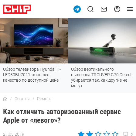
Обзор вертикального
Топ-8 недорогих роутеров с Wi-
пылесоса TROUVER G70 Detect:
Fi 7: все «плюшки» последнего
убирается так, как другие не
стандарта
могут
Советы
Ремонт
Как отличить авторизованный сервис
Apple от «левого»?
21.05.2019
2