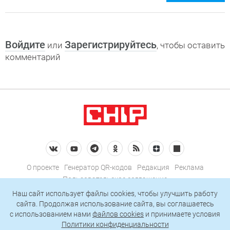
Войдите
Зарегистрируйтесь
или
, чтобы оставить
комментарий
О проекте
Генератор QR-кодов
Редакция
Реклама
Пользовательское соглашение
Политика конфиденциальности
Наш сайт использует файлы cookies, чтобы улучшить работу
сайта. Продолжая использование сайта, вы соглашаетесь
Подписаться на рассылку
c использованием нами
файлов cookies
и принимаете условия
Политики конфиденциальности