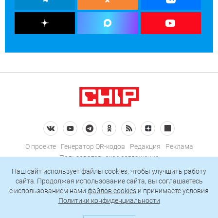
О проекте
Генератор QR-кодов
Редакция
Реклама
Пользовательское соглашение
Политика конфиденциальности
Наш сайт использует файлы cookies, чтобы улучшить работу
сайта. Продолжая использование сайта, вы соглашаетесь
Подписаться на рассылку
c использованием нами
файлов cookies
и принимаете условия
Политики конфиденциальности
© 2026 АО «БКМ», ОГРН 1027739494584, ИНН 7705056238