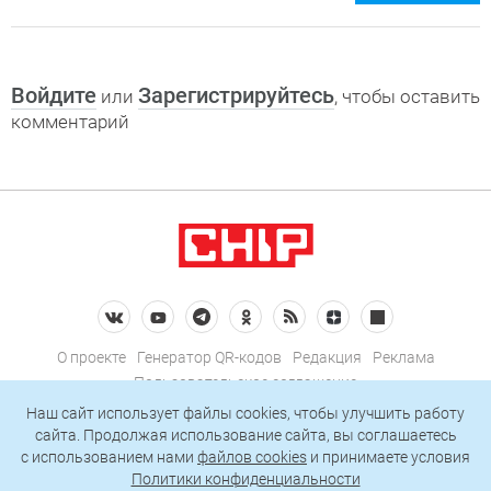
Войдите
Зарегистрируйтесь
или
, чтобы оставить
комментарий
О проекте
Генератор QR-кодов
Редакция
Реклама
Пользовательское соглашение
Политика конфиденциальности
Наш сайт использует файлы cookies, чтобы улучшить работу
сайта. Продолжая использование сайта, вы соглашаетесь
Подписаться на рассылку
c использованием нами
файлов cookies
и принимаете условия
Политики конфиденциальности