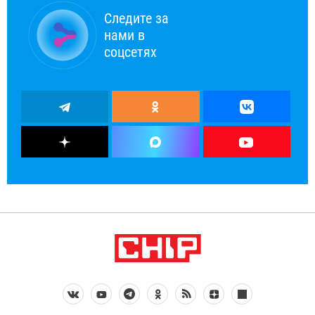
Следите за
нами в
соцсетях