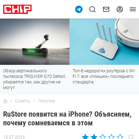
Обзор вертикального
Топ-8 недорогих роутеров с Wi-
пылесоса TROUVER G70 Detect:
Fi 7: все «плюшки» последнего
убирается так, как другие не
стандарта
могут
Советы
Покупка
RuStore появится на iPhone? Объясняем,
почему сомневаемся в этом
10.07.2025