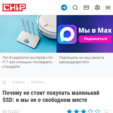
в с Wi-
Подпишись на наш канал в
Рейтинг телевизоров 20
еднего
мессенджере МАХ
лучшие модели для гос
детской, дачи и кухни
Советы
Покупка
Почему не стоит покупать маленький
SSD: и мы не о свободном месте
30.10.2021