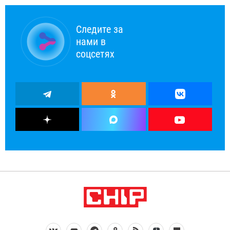
Следите за
нами в
соцсетях