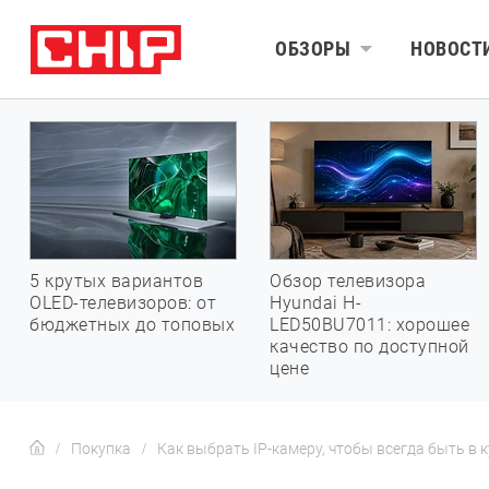
ОБЗОРЫ
НОВОСТ
5 крутых вариантов
Обзор телевизора
OLED-телевизоров: от
Hyundai H-
бюджетных до топовых
LED50BU7011: хорошее
качество по доступной
цене
Покупка
Как выбрать IP-камеру, чтобы всегда быть в 