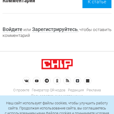
Комментарии
К статье
Войдите
Зарегистрируйтесь
или
, чтобы оставить
комментарий
О проекте
Генератор QR-кодов
Редакция
Реклама
Пользовательское соглашение
Политика конфиденциальности
Наш сайт использует файлы cookies, чтобы улучшить работу
сайта. Продолжая использование сайта, вы соглашаетесь
Подписаться на рассылку
c использованием нами
файлов cookies
и принимаете условия