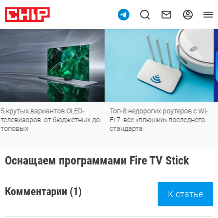
OLED-
Топ-8 недорогих роутеров с Wi-
Подпишись на наш к
жетных до
Fi 7: все «плюшки» последнего
мессенджере МАХ
стандарта
Оснащаем программами Fire TV Stick
Комментарии (1)
К статье