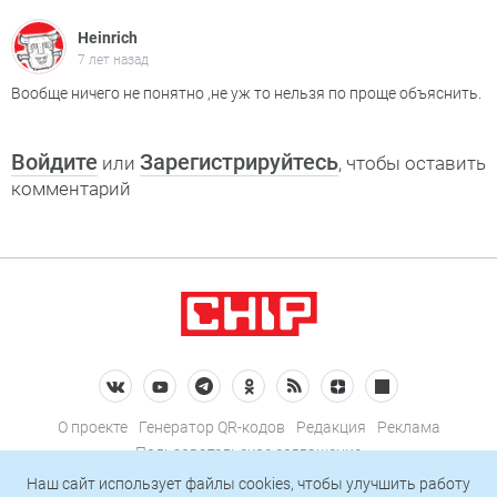
Heinrich
7 лет назад
Вообще ничего не понятно ,не уж то нельзя по проще объяснить.
Войдите
Зарегистрируйтесь
или
, чтобы оставить
комментарий
О проекте
Генератор QR-кодов
Редакция
Реклама
Пользовательское соглашение
Политика конфиденциальности
Наш сайт использует файлы cookies, чтобы улучшить работу