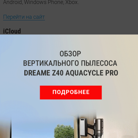
Android, Windows Phone, Xbox.
Перейти на сайт
iCloud
5
Бесплатно
Гбайт
50
59 руб/
Гбайт
месяц
200
149 руб/
Гбайт
месяц