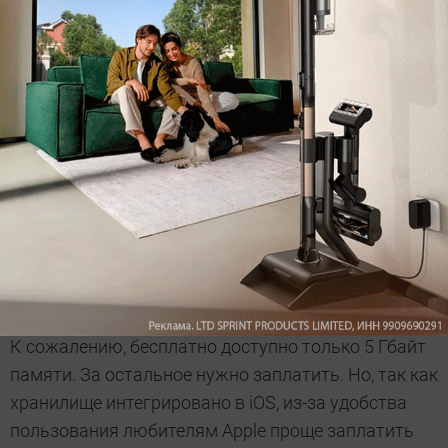
iCloud
– удобное хранилище для владельцев
техники Apple, так как оно является частью
системы iOS и Mac OS. Его можно использовать
для хранения файлов из медиатеки iCloud.
К сожалению, бесплатно доступно только 5 Гбайт
памяти. За остальное нужно заплатить. Но, так как
хранилище интегрировано в iOS, из-за удобства
пользования любителям Apple проще заплатить