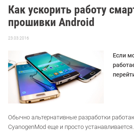
Как ускорить работу смар
прошивки Android
23.03.2016
Автор:
Андрей
Киреев
Если м
работа
перейт
Обычно альтернативные разработки работаю
CyanogenMod еще и просто устанавливается.