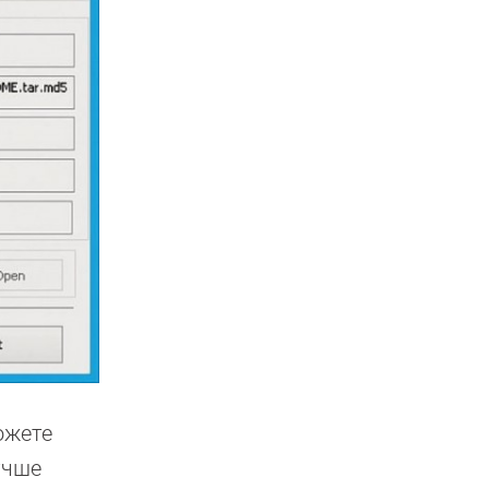
ожете
учше