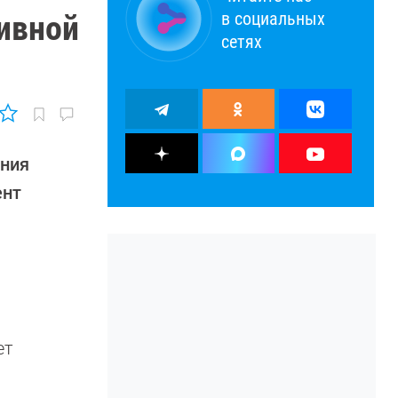
в социальных
тивной
сетях
ения
ент
ет