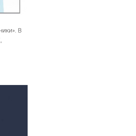
ники». В
,