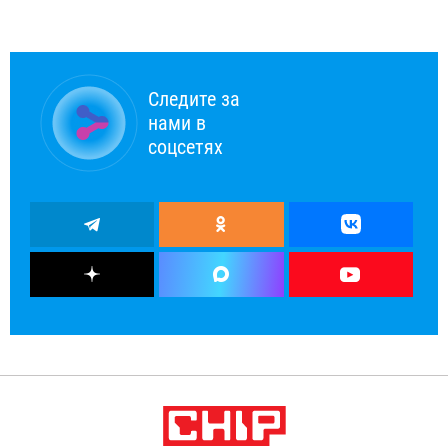
Следите за
нами в
соцсетях