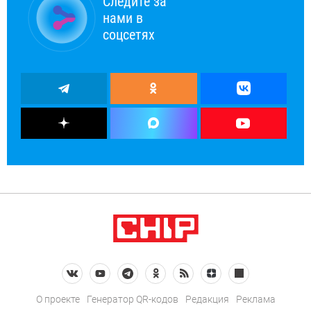
Следите за
нами в
соцсетях
О проекте
Генератор QR-кодов
Редакция
Реклама