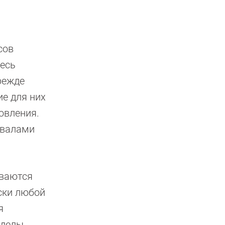
сов
есь
режде
ие для них
овления.
рвалами
ываются
ески любой
я
еделы