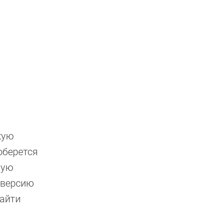
кую
оберется
ную
 версию
найти