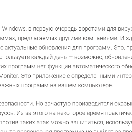
 Windows, в первую очередь воротами для виру
аммах, предлагаемых другими компаниями. И зд
е актуальные обновления для программ. Это, п
используете каждый день — возможно, обновлен
огих программ нет функции автоматического обн
 Monitor. Это приложение с определенными инте
 важных программ на вашем компьютере.
езопасности. Но зачастую производители оказ
усов. Из-за этого на некоторое время практич
против таких атак можно защититься, использу
ван, то вредоносная программа не выйдет за пр