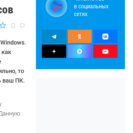
в социальных
сов
сетях
 Windows.
 как
е
льно, то
 ваш ПК.
у
 Данную