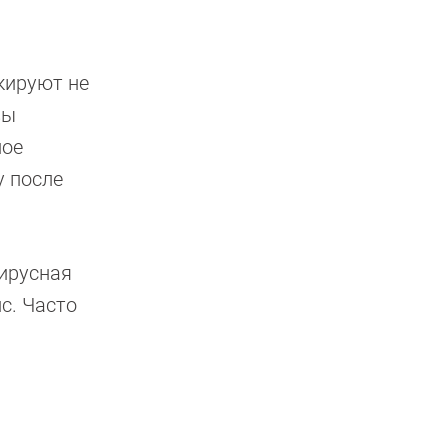
кируют не
вы
ное
у после
ирусная
с. Часто