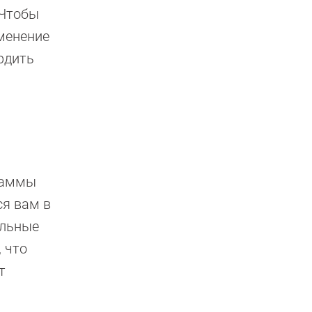
 Чтобы
зменение
рдить
граммы
ся вам в
альные
 что
т