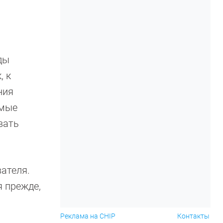
ды
, к
ния
емые
вать
ателя.
 прежде,
Реклама на CHIP
Контакты