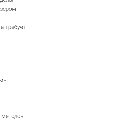
узером
та требует
емы
 методов