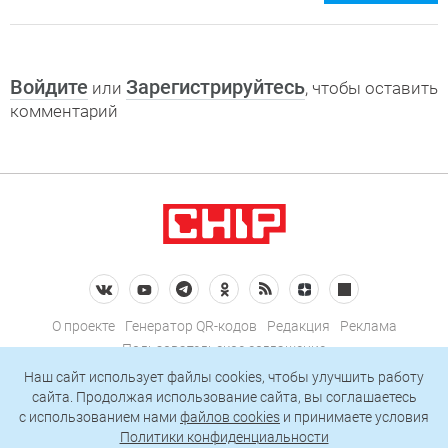
Войдите
Зарегистрируйтесь
или
, чтобы оставить
комментарий
О проекте
Генератор QR-кодов
Редакция
Реклама
Пользовательское соглашение
Политика конфиденциальности
Наш сайт использует файлы cookies, чтобы улучшить работу
сайта. Продолжая использование сайта, вы соглашаетесь
Подписаться на рассылку
c использованием нами
файлов cookies
и принимаете условия
Политики конфиденциальности