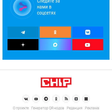
Следите за
нами в
соцсетях
О проекте
Генератор QR-кодов
Редакция
Реклама