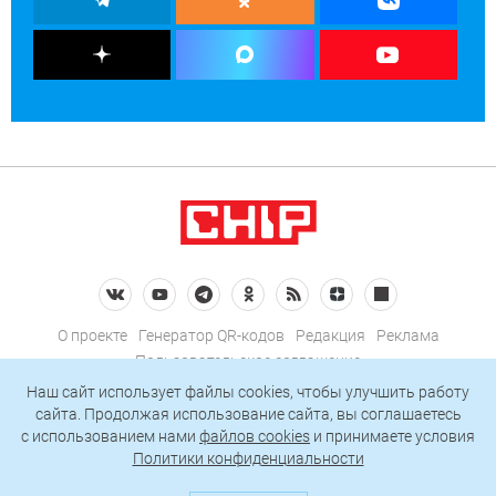
О проекте
Генератор QR-кодов
Редакция
Реклама
Пользовательское соглашение
Политика конфиденциальности
Наш сайт использует файлы cookies, чтобы улучшить работу
сайта. Продолжая использование сайта, вы соглашаетесь
Подписаться на рассылку
c использованием нами
файлов cookies
и принимаете условия
Политики конфиденциальности
© 2026 АО «БКМ», ОГРН 1027739494584, ИНН 7705056238