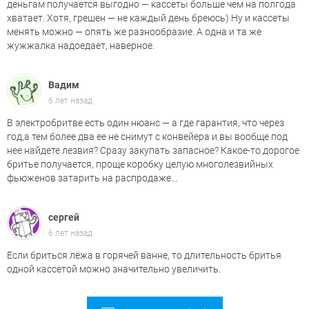
деньгам получается выгодно — кассеты больше чем на полгода
хватает. Хотя, грешен — не каждый день бреюсь) Ну и кассеты
менять можно — опять же разнообразие. А одна и та же
жужжалка надоедает, наверное.
Вадим
6 лет назад
В электробритве есть один нюанс — а где гарантия, что через
год,а тем более два ее не снимут с конвейера и вы вообще под
нее найдете лезвия? Сразу закупать запасное? Какое-то дорогое
бритье получается, проще коробку целую многолезвийных
фьюженов затарить на распродаже...
сергей
6 лет назад
Если бриться лёжа в горячей ванне, то длительность бритья
одной кассетой можно значительно увеличить.