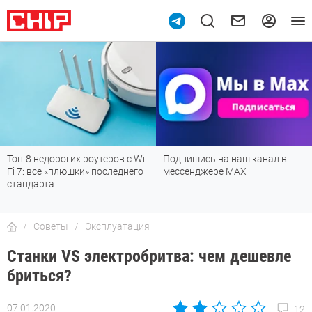
 недорогих роутеров с Wi-
Подпишись на наш канал в
Рейти
 все «плюшки» последнего
мессенджере МАХ
лучши
арта
детск
Советы
Эксплуатация
Станки VS электробритва: чем дешевле
бриться?
07.01.2020
12