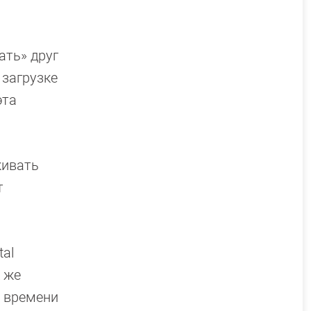
ать» друг
 загрузке
эта
живать
т
tal
к же
т времени