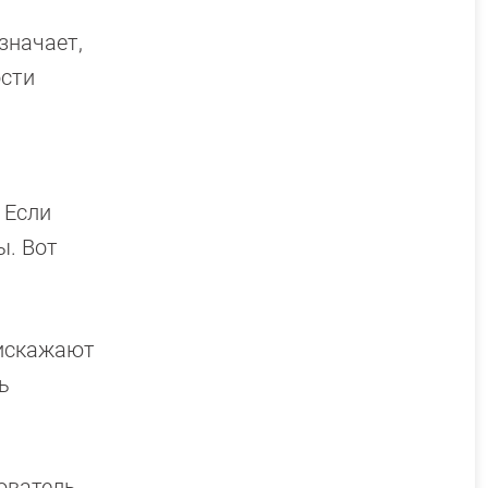
значает,
ости
. Если
ы. Вот
 искажают
ь
ователь