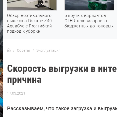
Обзор вертикального
5 крутых вариантов
пылесоса Dreame Z40
OLED-телевизоров: от
AquaCycle Pro: гибкий
бюджетных до топовых
подход к уборке
Советы
Эксплуатация
Скорость выгрузки в инте
причина
17.03.2021
Автор:
CHIP
Рассказываем, что такое загрузка и выгрузк