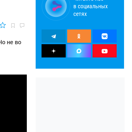
в социальных
сетях
Но не во
ы