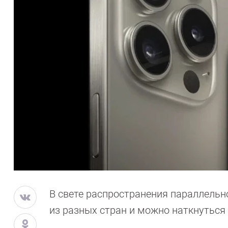
В свете распространения параллельно
из разных стран и можно наткнуться