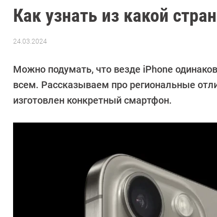
Как узнать из какой стра
24.03.2024
Автор:
Сергей
Калашников
Можно подумать, что везде iPhone одинаков
всем. Рассказываем про региональные отлич
изготовлен конкретный смартфон.