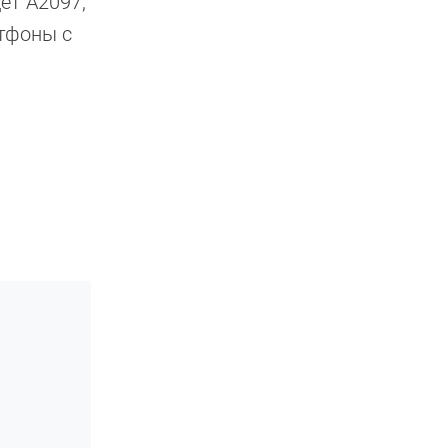
ет A2097,
ртфоны с