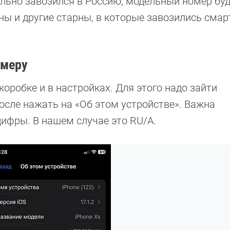
ально завозился в Россию, модельный номер буд
ны и другие старны, в которые завозились сма
омеру
оробке и в настройках. Для этого надо зайти
после нажать на «Об этом устройстве». Важна
цифры. В нашем случае это RU/A.