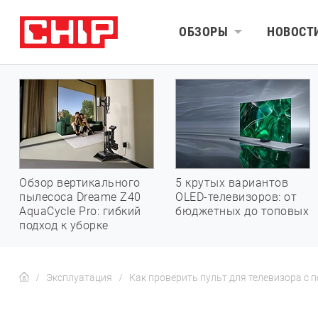
ОБЗОРЫ
НОВОСТ
Обзор вертикального
5 крутых вариантов
пылесоса Dreame Z40
OLED-телевизоров: от
AquaCycle Pro: гибкий
бюджетных до топовых
подход к уборке
Эксплуатация
Как проверить пульт для телевизора с