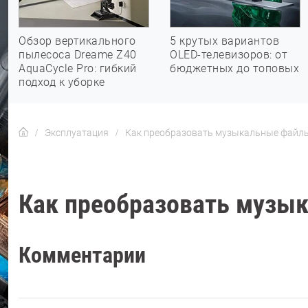
Обзор вертикального
5 крутых вариантов
пылесоса Dreame Z40
OLED-телевизоров: от
AquaCycle Pro: гибкий
бюджетных до топовых
подход к уборке
Эксплуатация
Как преобразовать музыкальные файл
Как преобразовать музы
Комментарии