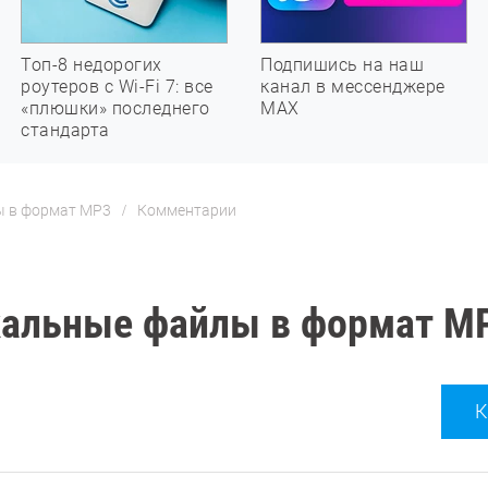
Топ-8 недорогих
Подпишись на наш
роутеров с Wi-Fi 7: все
канал в мессенджере
«плюшки» последнего
МАХ
стандарта
ы в формат MP3
Комментарии
кальные файлы в формат M
К