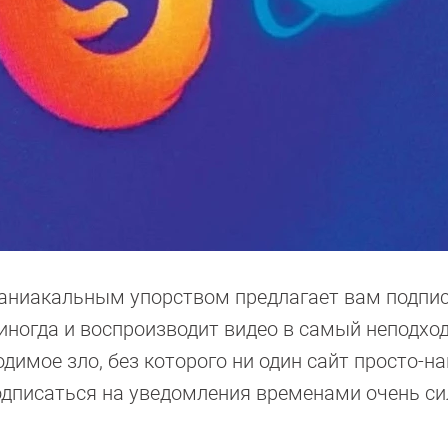
аниакальным упорством предлагает вам подпис
 иногда и воспроизводит видео в самый неподх
димое зло, без которого ни один сайт просто-н
одписаться на уведомления временами очень с