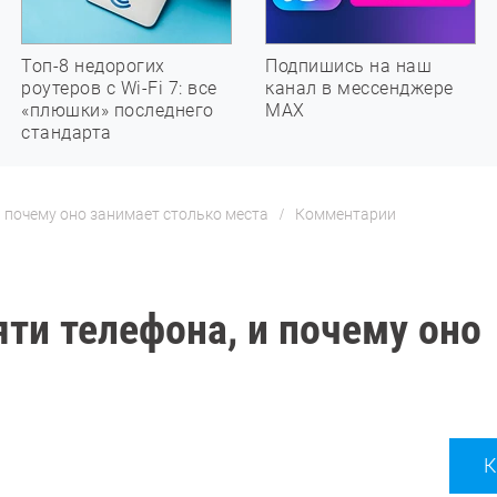
Топ-8 недорогих
Подпишись на наш
роутеров с Wi-Fi 7: все
канал в мессенджере
«плюшки» последнего
МАХ
стандарта
и почему оно занимает столько места
Комментарии
яти телефона, и почему оно
К