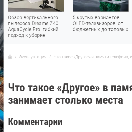
Обзор вертикального
5 крутых вариантов
пылесоса Dreame Z40
OLED-телевизоров: от
AquaCycle Pro: гибкий
бюджетных до топовых
подход к уборке
Эксплуатация
Что такое «Другое» в памяти телефона, 
Что такое «Другое» в пам
занимает столько места
Комментарии