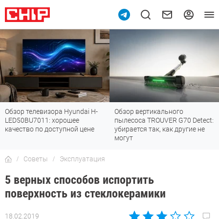
Обзор телевизора Hyundai H-
Обзор вертикального
LED50BU7011: хорошее
пылесоса TROUVER G70 Detect:
качество по доступной цене
убирается так, как другие не
могут
Советы
Эксплуатация
5 верных способов испортить
поверхность из стеклокерамики
18.02.2019