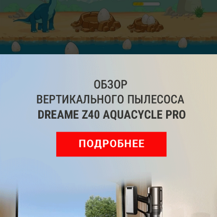
В игровой форме малыши учатся решать первые
логические задачи, знакомятся с цифрами и
буквами, а также развивают мелкую моторику и
внимание. Все задания адаптированы для
маленького возраста, чтобы ребенок мог
самостоятельно исследовать мир. Внутри собраны
разнообразные активности: от простых пазлов и
сортеров до творческих рисовалок и раскрасок по
номерам. Малыши могут изучать животных,
слушать музыку и играть в легкие мини-игры с