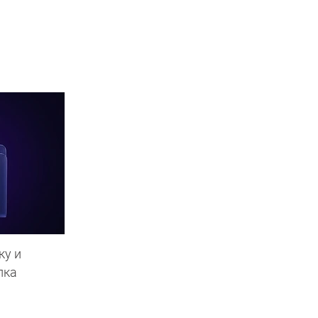
ку и
пка