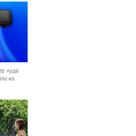
р: куда
пло из