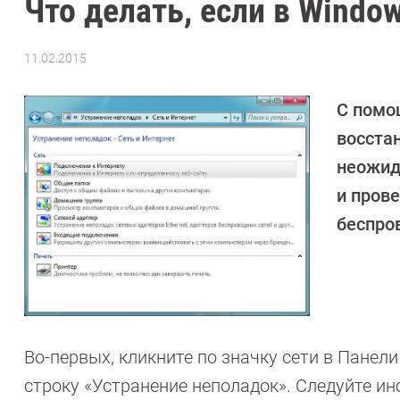
Что делать, если в Windo
11.02.2015
Автор:
Андрей
Киреев
С помо
восстан
неожид
и пров
беспро
Во-первых, кликните по значку сети в Панел
строку «Устранение неполадок». Следуйте ин