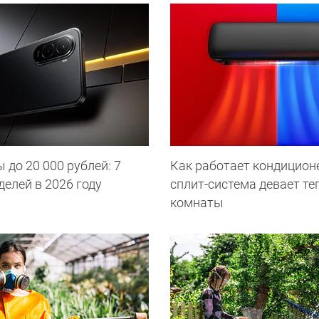
до 20 000 рублей: 7
Как работает кондиционе
елей в 2026 году
сплит-система девает те
комнаты