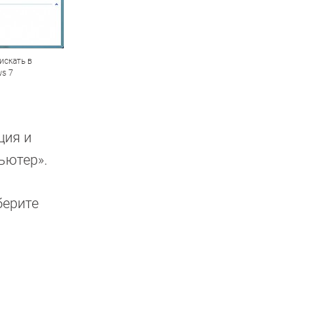
искать в
s 7
ция и
ьютер».
берите