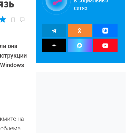
в социальных
язь
сетях
ли она
нструкции
 Windows
ажмите на
роблема.