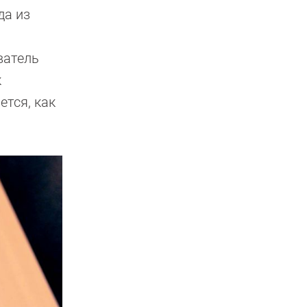
да из
ватель
к
ется, как