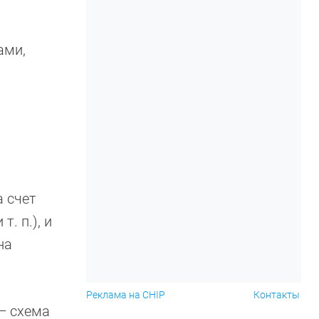
ами,
а счет
. п.), и
на
Реклама на CHIP
Контакты
— схема