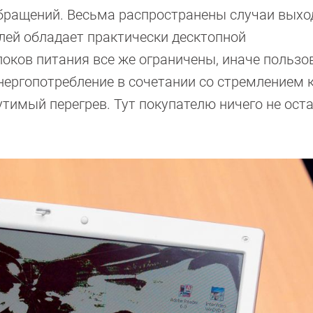
бращений. Весьма распространены случаи выхо
лей обладает практически десктопной
локов питания все же ограничены, иначе пользо
нергопотребление в сочетании со стремлением 
имый перегрев. Тут покупателю ничего не оста