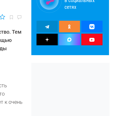
в социальных
сетях
тво. Тем
мощью
иды
сть
то
т к очень