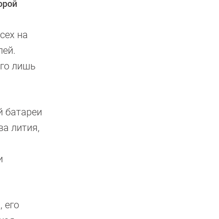
орой
сех на
лей.
его лишь
й батареи
а лития,
и
 его