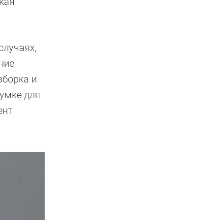
кая
случаях,
ние
зборка и
сумке для
ент