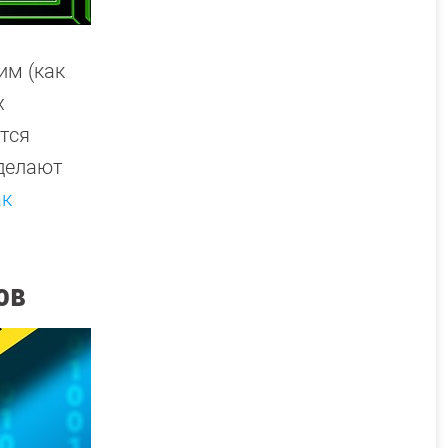
им (как
х
ятся
сделают
ак
ов