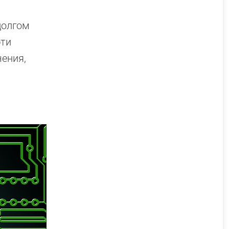
долгом
эти
чения,