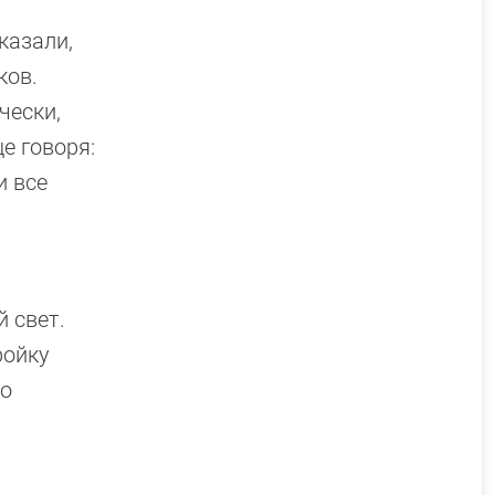
казали,
ков.
чески,
е говоря:
и все
 свет.
ройку
ро