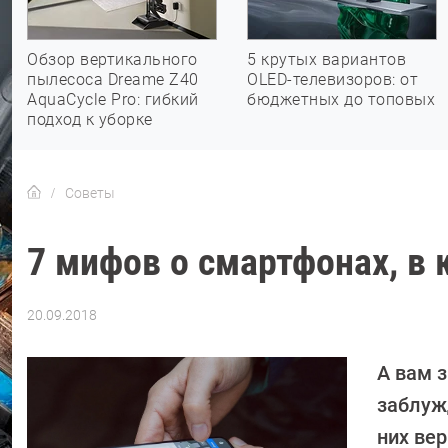
Обзор вертикального
5 крутых вариантов
пылесоса Dreame Z40
OLED-телевизоров: от
AquaCycle Pro: гибкий
бюджетных до топовых
подход к уборке
Советы
7 мифов о смартфонах, в 
20.09.2018
Автор:
Ольга
Дмитриева
А вам 
заблуж
них вер