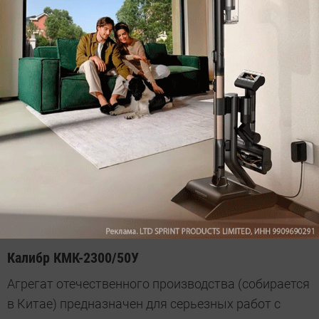
регулировки давления, которая позволяет
выставить нужный показатель в зависимости от
используемого инструмента. При этом здесь стоит
предохранительный клапан, который сбрасывает
давление при достижении критического
показателя, тем самым препятствуя повреждению
рабочего оборудования. Помимо прочего имеется
система защиты от перегрева: если двигатель
нагреется до определенной (указано в паспорте
устройства) высокой температуры, то
автоматически отключится. Катать устройство по
объекту несложно, так как весит оно 32 кг.
Калибр КМК-2300/50У
Агрегат отечественного производства (собирается
в Китае) предназначен для серьезных работ с