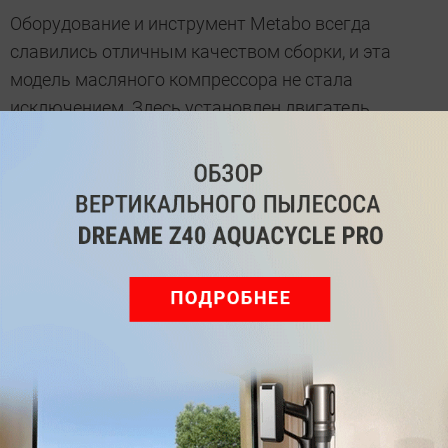
Оборудование и инструмент Metabo всегда
славились отличным качеством сборки, и эта
модель масляного компрессора не стала
исключением. Здесь установлен двигатель
мощностью 1,5 кВт, который позволяет добиться
производительности на входе в 200 л/мин. На
выходе прибор выдает 110 л/мин — на первый
взгляд довольно мало, но для отделочных
ремонтных работ вполне хватит. С компрессором
может работать любое оборудование, для
которого достаточно давления в 8 бар. Для
перерыва в работе двигателя здесь установлен
ресивер на 50 л.
Отметим, что данная модель оснащена функцией