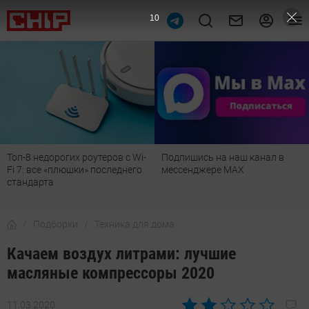
9
i-
Подпишись на наш канал в
Рейтинг телевизоров 2026:
о
мессенджере МАХ
лучшие модели для гостиной
детской, дачи и кухни
Подборки
Техника для дома
Качаем воздух литрами: лучшие
масляные компрессоры 2020
11.03.2020