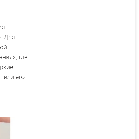
ия.
. Для
кой
аниях, где
аркие
упили его