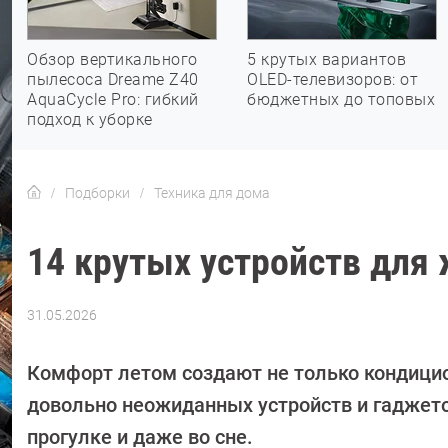
Обзор вертикального
5 крутых вариантов
пылесоса Dreame Z40
OLED-телевизоров: от
AquaCycle Pro: гибкий
бюджетных до топовых
подход к уборке
Подборки
Техника для дома
14 крутых устройств для 
31.05.2026
Автор:
Елена
Попкова
Комфорт летом создают не только кондицио
довольно неожиданных устройств и гаджето
прогулке и даже во сне.