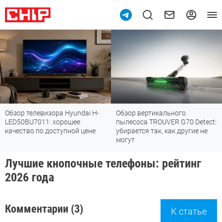
undai H-
Обзор вертикального
Топ-8 недорогих роут
ее
пылесоса TROUVER G70 Detect:
Fi 7: все «плюшки» п
ой цене
убирается так, как другие не
стандарта
могут
Лучшие кнопочные телефоны: рейтинг
2026 года
Комментарии (3)
К статье