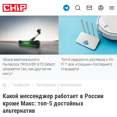
о
Топ-8 недорогих роутеров с Wi-
7 мессенджеров, ко
0 Detect:
Fi 7: все «плюшки» последнего
отлично работают в 
угие не
стандарта
Подборки
Программы и приложения
Какой мессенджер работает в России
кроме Макс: топ-5 достойных
альтернатив