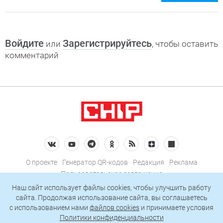
Войдите
Зарегистрируйтесь
или
, чтобы оставить
комментарий
О проекте
Генератор QR-кодов
Редакция
Реклама
Пользовательское соглашение
Политика конфиденциальности
Наш сайт использует файлы cookies, чтобы улучшить работу
сайта. Продолжая использование сайта, вы соглашаетесь
Подписаться на рассылку
c использованием нами
файлов cookies
и принимаете условия
Политики конфиденциальности