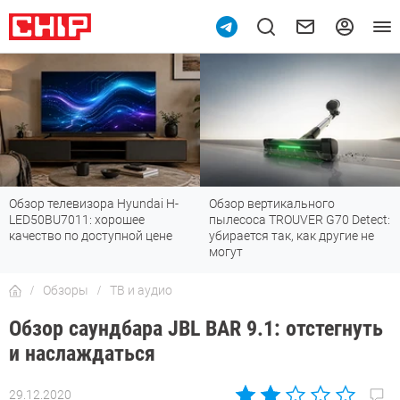
Обзор вертикального
Топ-8 недорогих роутеров с Wi
пылесоса TROUVER G70 Detect:
Fi 7: все «плюшки» последнего
убирается так, как другие не
стандарта
могут
Обзоры
ТВ и аудио
Обзор саундбара JBL BAR 9.1: отстегнуть
и наслаждаться
29.12.2020