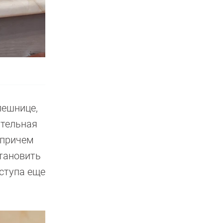
лешнице,
ительная
 причем
становить
ступа еще