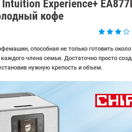
ntuition Experience+ EA877
олодный кофе
офемашин, способная не только готовить около
д каждого члена семьи. Достаточно просто созд
установив нужную крепость и объем.