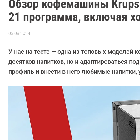
Обзор кофемашины Krups I
21 программа, включая х
05.08.2024
Автор:
Леонид
Воробьев
У нас на тесте — одна из топовых моделей к
десятков напитков, но и адаптироваться по
профиль и внести в него любимые напитки, 