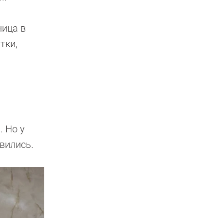
ница в
тки,
 Но у
авились.