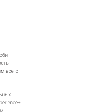
любит
ость
им всего
льных
perience+
ом