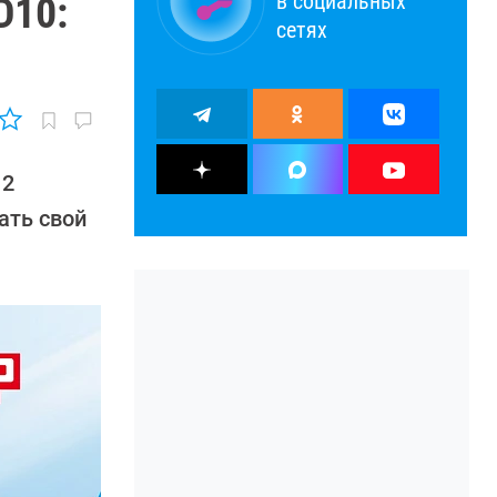
в социальных
D10:
сетях
 2
ать свой