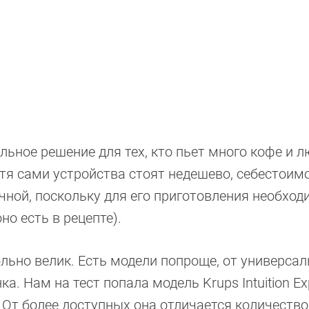
ное решение для тех, кто пьет много кофе и 
тя сами устройства стоят недешево, себестоим
ной, поскольку для его приготовления необход
но есть в рецепте).
ьно велик. Есть модели попроще, от универса
а. Нам на тест попала модель Krups Intuition Ex
. От более доступных она отличается количеств