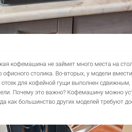
акая кофемашина не займет много места на сто
о офисного столика. Во-вторых, у модели вмест
х, отсек для кофейной гущи выполнен сдвижным,
анели. Почему это важно? Кофемашину можно у
да как большинство других моделей требуют до
.