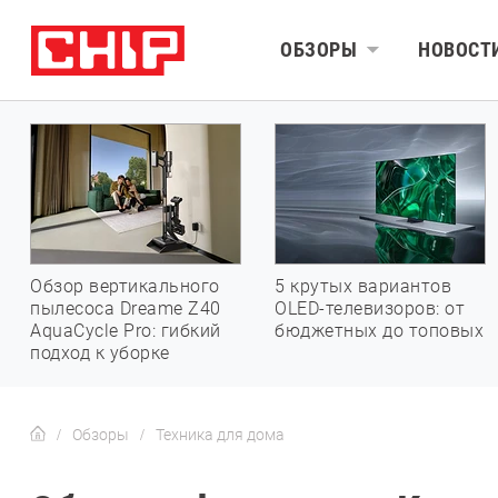
ОБЗОРЫ
НОВОСТ
Обзор вертикального
5 крутых вариантов
пылесоса Dreame Z40
OLED-телевизоров: от
AquaCycle Pro: гибкий
бюджетных до топовых
подход к уборке
Обзоры
Техника для дома