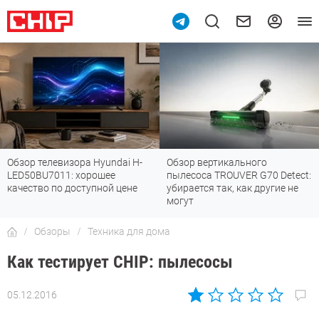
Обзор телевизора Hyundai H-
Обзор вертикального
LED50BU7011: хорошее
пылесоса TROUVER G70 Detect:
качество по доступной цене
убирается так, как другие не
могут
Обзоры
Техника для дома
Как тестирует CHIP: пылесосы
05.12.2016
Автор:
Андрей