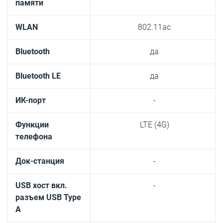
памяти
WLAN
802.11ac
Bluetooth
да
Bluetooth LE
да
ИК-порт
-
Функции
LTE (4G)
телефона
Док-станция
-
USB хост вкл.
-
разъем USB Type
A