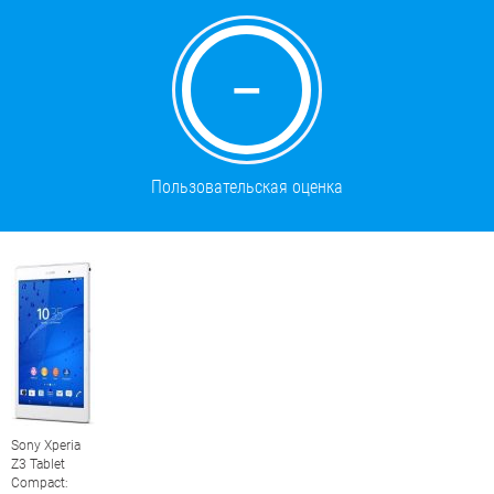
—
Пользовательская оценка
Sony Xperia
Z3 Tablet
Compact: