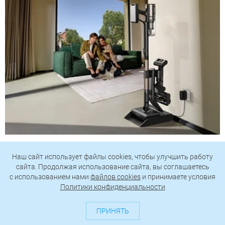
Обзор вертикального пылесоса Dreame Z40 AquaCycle
Pro: гибкий подход к уборке
Наш сайт использует файлы cookies, чтобы улучшить работу
сайта. Продолжая использование сайта, вы соглашаетесь
c использованием нами
файлов cookies
и принимаете условия
Политики конфиденциальности
ПРИНЯТЬ