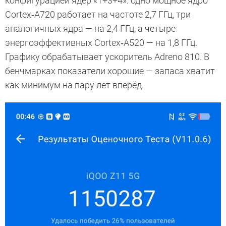
конфигурацией ядер «1+3+4»: одно мощное ядро
Cortex‑A720 работает на частоте 2,7 ГГц, три
аналогичных ядра — на 2,4 ГГц, а четыре
энергоэффективных Cortex‑A520 — на 1,8 ГГц.
Графику обрабатывает ускоритель Adreno 810. В
бенчмарках показатели хорошие — запаса хватит
как минимум на пару лет вперёд.