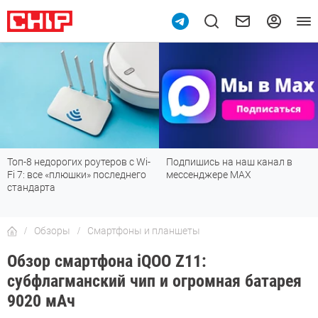
Топ-8 недорогих роутеров с Wi-
Подпишись на наш канал в
Fi 7: все «плюшки» последнего
мессенджере МАХ
стандарта
Обзоры
Смартфоны и планшеты
Обзор смартфона iQOO Z11:
субфлагманский чип и огромная батарея
9020 мАч