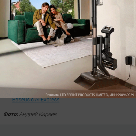
Наш вердикт:
Можно брать! Для повседневного использования,
а также мальчикам и девушкам для спорта и
прочей активности.
Читайте также:
Брать или нет: тест фонарика за 99 руб из
FixPrice
Брать или нет: магнитный держатель проводов
Baseus c AliExpress
Фото:
Андрей Киреев