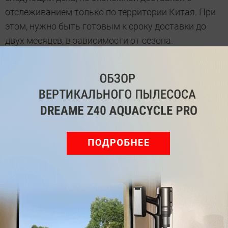
отслеживанием только по территории Китая. При
этом, нужно быть готовым к сроку доставки до
двух месяцев, в зависимости от сезона.
Преимущества
Большой дисплей, крупные цифры
Полный календарь, секундомер, будильник
Красивая подсветка
Легкие, удобные при ношении
Защищены от ударов и влаги.
Недостатки
Относительно большие
Жестковатый ремешок.