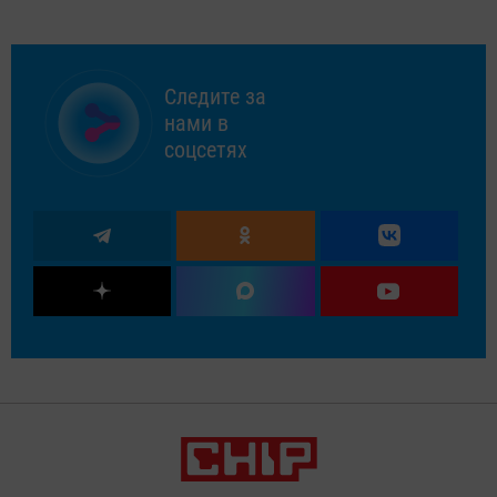
Следите за
нами в
соцсетях