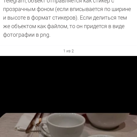
Telegram, объект отправляется как стикер с
прозрачным фоном (если вписывается по ширине
и высоте в формат стикеров). Если делиться тем
же объектом как файлом, то он придется в виде
фотографии в png.
1 из 2